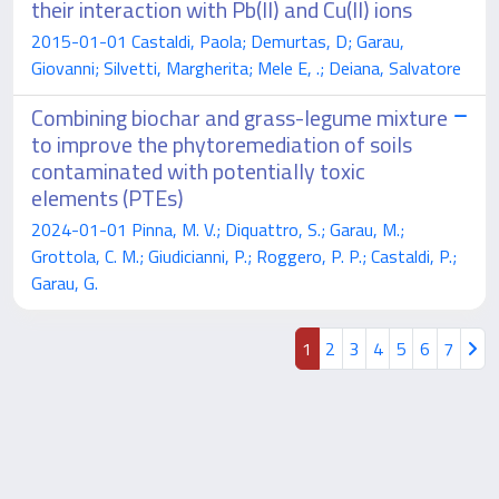
their interaction with Pb(II) and Cu(II) ions
2015-01-01 Castaldi, Paola; Demurtas, D; Garau,
Giovanni; Silvetti, Margherita; Mele E, .; Deiana, Salvatore
Combining biochar and grass-legume mixture
to improve the phytoremediation of soils
contaminated with potentially toxic
elements (PTEs)
2024-01-01 Pinna, M. V.; Diquattro, S.; Garau, M.;
Grottola, C. M.; Giudicianni, P.; Roggero, P. P.; Castaldi, P.;
Garau, G.
1
2
3
4
5
6
7
Powered by
IRIS
-
about IRIS
-