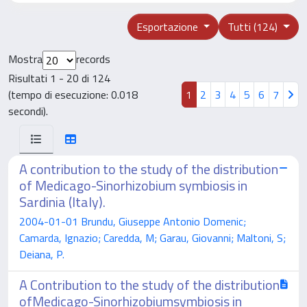
Esportazione
Tutti (124)
Mostra
records
Risultati 1 - 20 di 124
(tempo di esecuzione: 0.018
1
2
3
4
5
6
7
secondi).
A contribution to the study of the distribution
of Medicago-Sinorhizobium symbiosis in
Sardinia (Italy).
2004-01-01 Brundu, Giuseppe Antonio Domenic;
Camarda, Ignazio; Caredda, M; Garau, Giovanni; Maltoni, S;
Deiana, P.
A Contribution to the study of the distribution
ofMedicago-Sinorhizobiumsymbiosis in