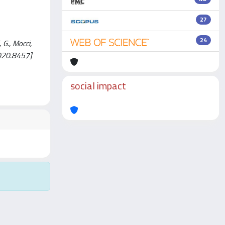
27
24
 G., Mocci,
2020.8457]
social impact