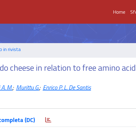
Home
Sf
o in rivista
do cheese in relation to free amino aci
 A. M.
;
Murittu G.
;
Enrico P. L. De Santis
completa (DC)