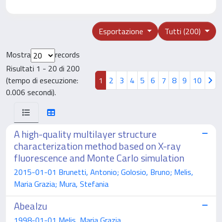
Esportazione
Tutti (200)
Mostra
records
Risultati 1 - 20 di 200
(tempo di esecuzione:
1
2
3
4
5
6
7
8
9
10
0.006 secondi).
A high-quality multilayer structure
characterization method based on X-ray
fluorescence and Monte Carlo simulation
2015-01-01 Brunetti, Antonio; Golosio, Bruno; Melis,
Maria Grazia; Mura, Stefania
Abealzu
1998-01-01 Melis, Maria Grazia