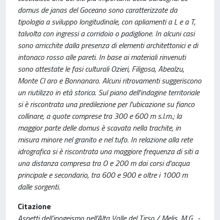
domus de janas del Goceano sono caratterizzate da
tipologia a sviluppo longitudinale, con apliamenti a L e a T,
talvolta con ingressi a corridoio o padiglione. In alcuni casi
sono arricchite dalla presenza di elementi architettonici e di
intonaco rosso alle pareti. In base ai materiali rinvenuti
sono attestate le fasi culturali Ozieri, Filigosa, Abealzu,
Monte Cl aro e Bonnanaro. Alcuni ritrovamenti suggeriscono
un riutilizzo in età storica. Sul piano dell'indagine territoriale
si è riscontrata una predilezione per l'ubicazione su fianco
collinare, a quote comprese tra 300 e 600 m s.l.m.; la
maggior parte delle domus è scavata nella trachite, in
misura minore nel granito e nel tufo. In relazione alla rete
idrografica si è riscontrata una maggiore frequenza di siti a
una distanza compresa tra O e 200 m dai corsi d'acqua
principale e secondario, tra 600 e 900 e oltre i 1000 m
dalle sorgenti.
Citazione
Aspetti dell’ipogeismo nell’Alta Valle del Tirso / Melis, M.G.. -