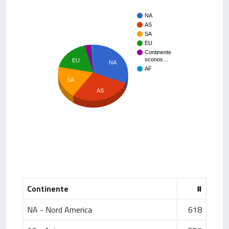
NA
AS
SA
EU
Continente
sconos…
EU
NA
AF
SA
AS
Continente
#
NA - Nord America
618