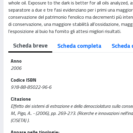
whole oil. Exposure to the dark is better for all oils analyzed, 
separatore a due e tre fasi evidenziano per i primi una maggiore
conservazione del patrimonio fenolico ma decrementi più intens
di conservazione, una maggiore stabilità all’ossidazione, maggio
l’esposizione al buio ha fornito gli attesi migliori risultati.
Scheda breve
Scheda completa
Scheda 
Anno
2006
Codice ISBN
978-88-85022-96-6
Citazione
Effetto dei sistemi di estrazione e della denocciolatura sulla conser
M., Piga, A.. - (2006), pp. 269-273. (Ricerche e innovazioni nell'ind
(CISETA) ).
Appare nelle tipologie: