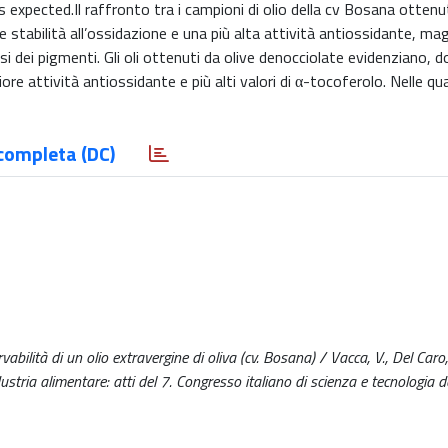
as expected.Il raffronto tra i campioni di olio della cv Bosana ottenut
 stabilità all’ossidazione e una più alta attività antiossidante, ma
i dei pigmenti. Gli oli ottenuti da olive denocciolate evidenziano, 
re attività antiossidante e più alti valori di α-tocoferolo. Nelle qu
completa (DC)
vabilità di un olio extravergine di oliva (cv. Bosana) / Vacca, V., Del Caro,
ustria alimentare: atti del 7. Congresso italiano di scienza e tecnologia de