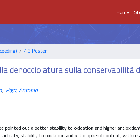
Home
Sf
ceeding)
4.3 Poster
lla denocciolatura sulla conservabilità d
o
;
Piga, Antonio
ointed out a better stability to oxidation and higher antioxidant
activity, stability to oxidation and α-tocopherol content, with re