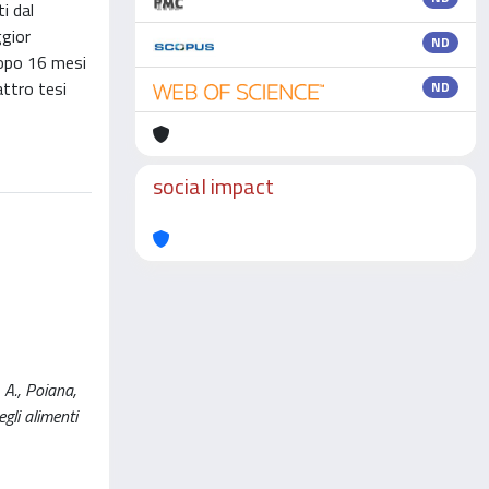
i dal
ggior
ND
dopo 16 mesi
attro tesi
ND
social impact
 A., Poiana,
gli alimenti