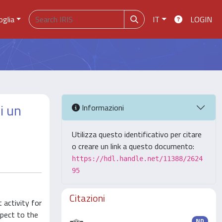
oglia
IT
LOGIN
i un
Informazioni
Utilizza questo identificativo per citare
o creare un link a questo documento:
https://hdl.handle.net/11388/2624
95
Citazioni
 activity for
spect to the
ND