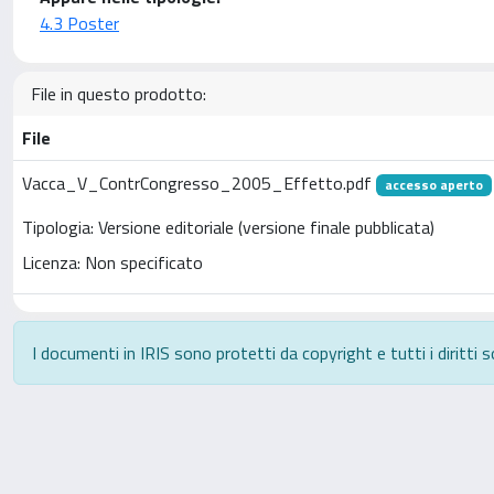
4.3 Poster
File in questo prodotto:
File
Vacca_V_ContrCongresso_2005_Effetto.pdf
accesso aperto
Tipologia: Versione editoriale (versione finale pubblicata)
Licenza: Non specificato
I documenti in IRIS sono protetti da copyright e tutti i diritti s
Powered by
IRIS
-
about IRIS
-
Utilizzo dei cookie
-
P