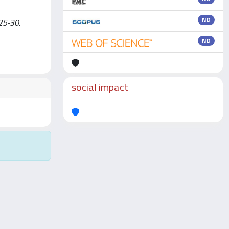
ND
 25-30.
ND
social impact