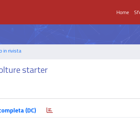
Home
Sf
o in rivista
olture starter
completa (DC)