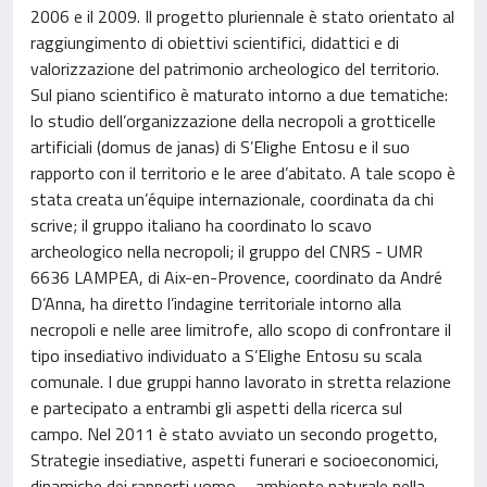
2006 e il 2009. Il progetto pluriennale è stato orientato al
raggiungimento di obiettivi scientifici, didattici e di
valorizzazione del patrimonio archeologico del territorio.
Sul piano scientifico è maturato intorno a due tematiche:
lo studio dell’organizzazione della necropoli a grotticelle
artificiali (domus de janas) di S’Elighe Entosu e il suo
rapporto con il territorio e le aree d’abitato. A tale scopo è
stata creata un’équipe internazionale, coordinata da chi
scrive; il gruppo italiano ha coordinato lo scavo
archeologico nella necropoli; il gruppo del CNRS - UMR
6636 LAMPEA, di Aix-en-Provence, coordinato da André
D’Anna, ha diretto l’indagine territoriale intorno alla
necropoli e nelle aree limitrofe, allo scopo di confrontare il
tipo insediativo individuato a S’Elighe Entosu su scala
comunale. I due gruppi hanno lavorato in stretta relazione
e partecipato a entrambi gli aspetti della ricerca sul
campo. Nel 2011 è stato avviato un secondo progetto,
Strategie insediative, aspetti funerari e socioeconomici,
dinamiche dei rapporti uomo – ambiente naturale nella