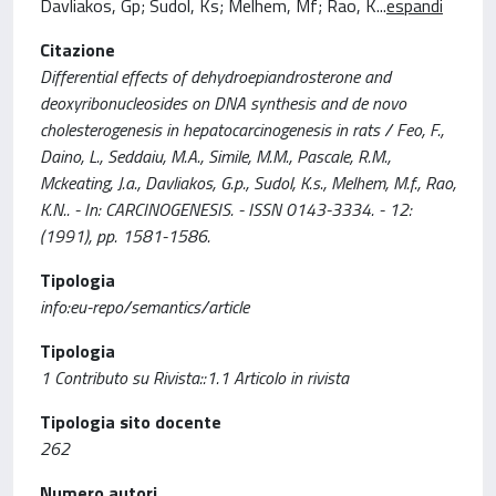
Davliakos, Gp; Sudol, Ks; Melhem, Mf; Rao, K
...
espandi
Citazione
Differential effects of dehydroepiandrosterone and
deoxyribonucleosides on DNA synthesis and de novo
cholesterogenesis in hepatocarcinogenesis in rats / Feo, F.,
Daino, L., Seddaiu, M.A., Simile, M.M., Pascale, R.M.,
Mckeating, J.a., Davliakos, G.p., Sudol, K.s., Melhem, M.f., Rao,
K.N.. - In: CARCINOGENESIS. - ISSN 0143-3334. - 12:
(1991), pp. 1581-1586.
Tipologia
info:eu-repo/semantics/article
Tipologia
1 Contributo su Rivista::1.1 Articolo in rivista
Tipologia sito docente
262
Numero autori