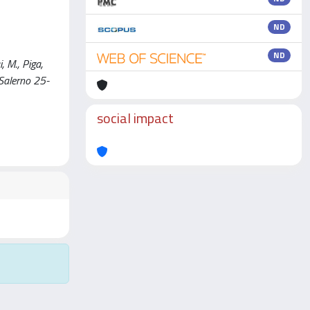
ND
ND
, M., Piga,
 Salerno 25-
social impact