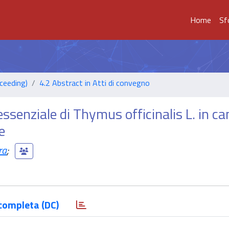
Home
Sf
ceeding)
4.2 Abstract in Atti di convegno
 essenziale di Thymus officinalis L. in c
e
ra
;
completa (DC)