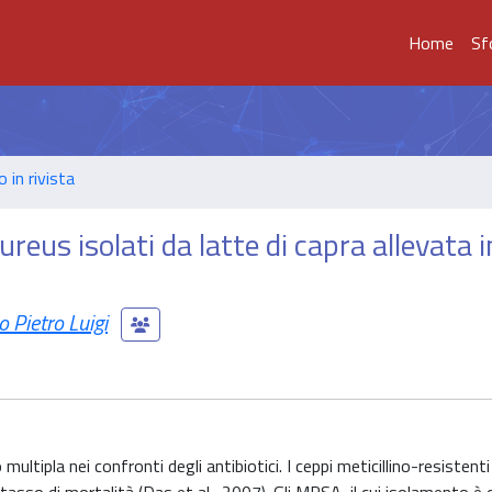
Home
Sf
o in rivista
ureus isolati da latte di capra allevata i
 Pietro Luigi
ltipla nei confronti degli antibiotici. I ceppi meticillino-resistent