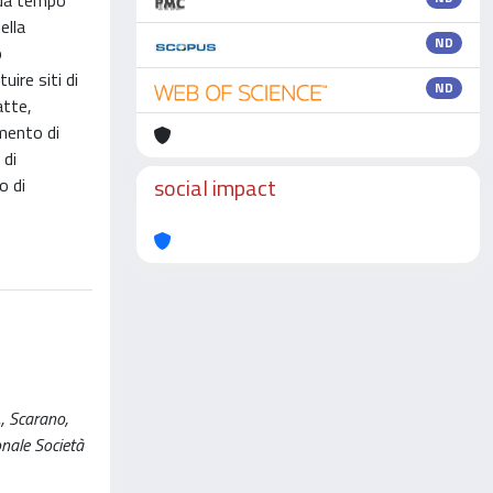
è da tempo
ella
ND
o
ire siti di
ND
atte,
imento di
 di
social impact
o di
., Scarano,
nale Società