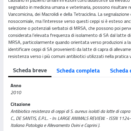
causano in pazienti umani infezioni contraddistinte da elevato 
segnalato in medicina umana e veterinaria, possono risultare resi
Vancomicina, dei Macrolidi e della Tetraciclina. La segnalazio
nosocomiale, ma l’interesse verso questi ceppi si è esteso anche
selezione o potenziali serbatoi di MRSA, che possono poi perven
considerata l’elevata frequenza di isolamento di SA dal latte 
MRSA, particolarmente quando orientata verso produzioni a latte
identificare ceppi di SA provenienti da latte di capra di allevame
resistenza verso i più comuni antibiotici utilizzati nella pratica
Scheda breve
Scheda completa
Scheda 
Anno
2010
Citazione
Antibiotico resistenza di ceppi di S. aureus isolati da latte di capra
C., DE SANTIS, E.P.L.. - In: LARGE ANIMALS REVIEW. - ISSN 1124
Italiana Patologia e Allevamento Ovini e Caprini ).