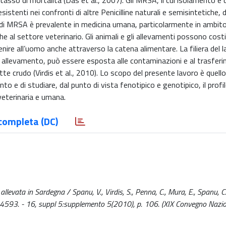
tasso di mortalità (Das et al., 2007). Gli MRSA, il cui isolamento 
stenti nei confronti di altre Penicilline naturali e semisintetiche, d
ne di MRSA è prevalente in medicina umana, particolarmente in ambit
 al settore veterinario. Gli animali e gli allevamenti possono costitu
ire all’uomo anche attraverso la catena alimentare. La filiera del l
di allevamento, può essere esposta alle contaminazioni e al trasfer
 crudo (Virdis et al., 2010). Lo scopo del presente lavoro è quello
nto e di studiare, dal punto di vista fenotipico e genotipico, il profil
 veterinaria e umana.
completa (DC)
 allevata in Sardegna / Spanu, V., Virdis, S., Penna, C., Mura, E., Spanu, C
-4593. - 16, suppl 5:supplemento 5(2010), p. 106. (XIX Convegno Nazio