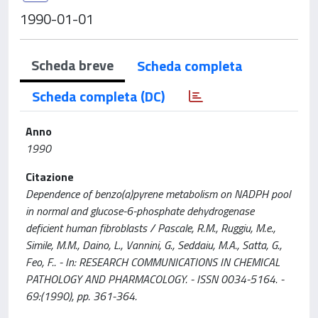
1990-01-01
Scheda breve
Scheda completa
Scheda completa (DC)
Anno
1990
Citazione
Dependence of benzo(a)pyrene metabolism on NADPH pool
in normal and glucose-6-phosphate dehydrogenase
deficient human fibroblasts / Pascale, R.M., Ruggiu, M.e.,
Simile, M.M., Daino, L., Vannini, G., Seddaiu, M.A., Satta, G.,
Feo, F.. - In: RESEARCH COMMUNICATIONS IN CHEMICAL
PATHOLOGY AND PHARMACOLOGY. - ISSN 0034-5164. -
69:(1990), pp. 361-364.