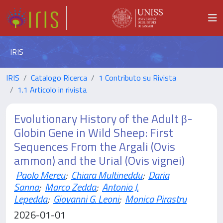
IRIS
IRIS
Catalogo Ricerca
1 Contributo su Rivista
1.1 Articolo in rivista
Evolutionary History of the Adult β-
Globin Gene in Wild Sheep: First
Sequences From the Argali (Ovis
ammon) and the Urial (Ovis vignei)
Paolo Mereu
;
Chiara Multineddu
;
Daria
Sanna
;
Marco Zedda
;
Antonio J.
Lepedda
;
Giovanni G. Leoni
;
Monica Pirastru
2026-01-01