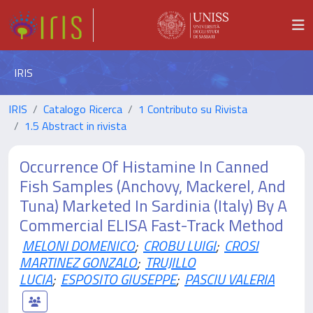
IRIS
IRIS
Catalogo Ricerca
1 Contributo su Rivista
1.5 Abstract in rivista
Occurrence Of Histamine In Canned
Fish Samples (Anchovy, Mackerel, And
Tuna) Marketed In Sardinia (Italy) By A
Commercial ELISA Fast-Track Method
MELONI DOMENICO
;
CROBU LUIGI
;
CROSI
MARTINEZ GONZALO
;
TRUJILLO
LUCIA
;
ESPOSITO GIUSEPPE
;
PASCIU VALERIA