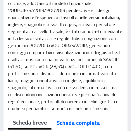
culturale, adottando il modello funzio-nale
VOULOIR/SAVOIR/POUVOIR per descrivere il design
enunciativo e l’esperienza d’ascolto nelle versioni italiana,
inglese, spagnola e russa. Il corpus, allineato per sito e
segmentato a livello frasale, è stato annota-to mediante
indizi lessico-sintattici e regole di disambiguazione con
ge-rarchia POUVOIR>VOULOIR>SAVOIR, generando
conteggi compara-tivi e visualizzazioni interlinguistiche. I
risultati mostrano una preva-lenza nel corpus di SAVOIR
(57,5%) su POUVOIR (28,5%) e VOULOIR (14,0%), con
profili funzionali distinti – dominanza informativa in ita-
liano, maggior orientatività in inglese, equilibrio in
spagnolo, informa-tività con deissi densa in russo – da
cui discendono indicazioni operati-ve per una “cabina di
regia” editoriale, protocolli di coerenza interlin-guistica e
una linea per bambini isomorfa nei pulsanti funzionali.
Scheda breve
Scheda completa