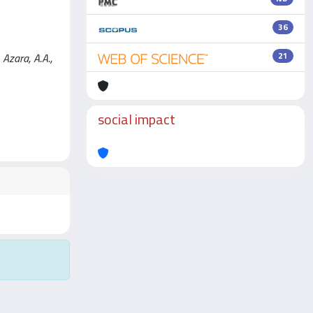
36
21
, Azara, A.A.,
social impact