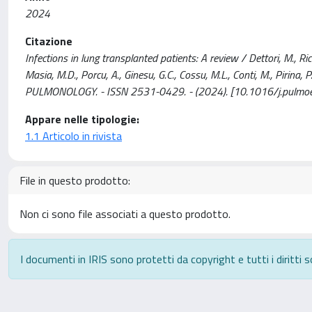
2024
Citazione
Infections in lung transplanted patients: A review / Dettori, M., Riccar
Masia, M.D., Porcu, A., Ginesu, G.C., Cossu, M.L., Conti, M., Pirina, P.,
PULMONOLOGY. - ISSN 2531-0429. - (2024). [10.1016/j.pulmo
Appare nelle tipologie:
1.1 Articolo in rivista
File in questo prodotto:
Non ci sono file associati a questo prodotto.
I documenti in IRIS sono protetti da copyright e tutti i diritti s