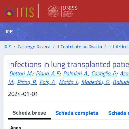
IRIS
IRIS
Catalogo Ricerca
1 Contributo su Rivista
1.1 Articol
Infections in lung transplanted pati
Dettori, M.
;
Piana, A. F.
;
Palmieri, A.
;
Castiglia, P.
;
Azar
M.
;
Pirina, P.
;
Fois, A.
;
Maida, I.
;
Madeddu, G.
;
Babudie
2024-01-01
Scheda breve
Scheda completa
Scheda 
Anno