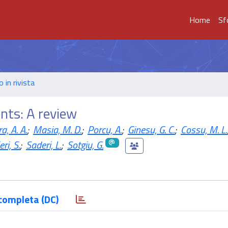
Home
Sf
o in rivista
ents: A review
a, A. A.
;
Masia, M. D.
;
Porcu, A.
;
Ginesu, G. C.
;
Cossu, M. L.
ri, S.
;
Saderi, L.
;
Sotgiu, G.
completa (DC)