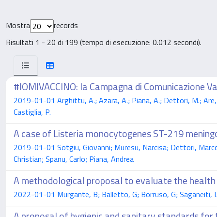
Mostra
records
Risultati 1 - 20 di 199 (tempo di esecuzione: 0.012 secondi).
#IOMIVACCINO: la Campagna di Comunicazione Vac
2019-01-01 Arghittu, A.; Azara, A.; Piana, A.; Dettori, M.; Are, B.
Castiglia, P.
A case of Listeria monocytogenes ST-219 meningo
2019-01-01 Sotgiu, Giovanni; Muresu, Narcisa; Dettori, Marco;
Christian; Spanu, Carlo; Piana, Andrea
A methodological proposal to evaluate the health
2022-01-01 Murgante, B; Balletto, G; Borruso, G; Saganeiti, L; P
A proposal of hygienic and sanitary standards for 