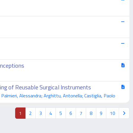
onceptions
ing of Reusable Surgical Instruments
Palmieri, Alessandra; Arghittu, Antonella; Castiglia, Paolo
1
2
3
4
5
6
7
8
9
10