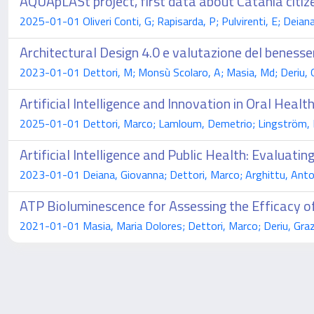
AQUApLASt project, first data about Catania citiz
2025-01-01 Oliveri Conti, G; Rapisarda, P; Pulvirenti, E; Deian
Architectural Design 4.0 e valutazione del benesse
2023-01-01 Dettori, M; Monsù Scolaro, A; Masia, Md; Deriu, Gm
Artificial Intelligence and Innovation in Oral Hea
2025-01-01 Dettori, Marco; Lamloum, Demetrio; Lingström, 
Artificial Intelligence and Public Health: Evalua
2023-01-01 Deiana, Giovanna; Dettori, Marco; Arghittu, Antone
ATP Bioluminescence for Assessing the Efficacy o
2021-01-01 Masia, Maria Dolores; Dettori, Marco; Deriu, Grazia 