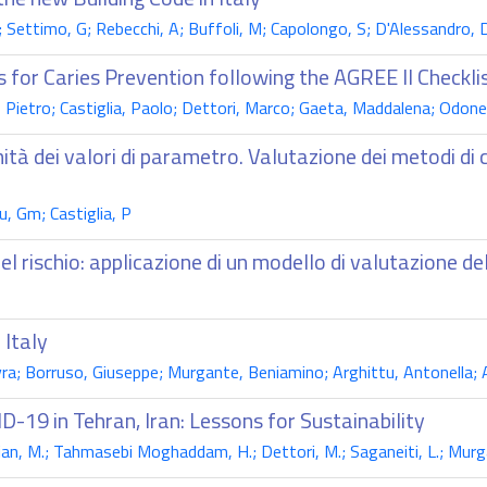
 Settimo, G; Rebecchi, A; Buffoli, M; Capolongo, S; D'Alessandro, 
s for Caries Prevention following the AGREE II Checkli
Pietro; Castiglia, Paolo; Dettori, Marco; Gaeta, Maddalena; Odon
à dei valori di parametro. Valutazione dei metodi di
u, Gm; Castiglia, P
rischio: applicazione di un modello di valutazione del
 Italy
a; Borruso, Giuseppe; Murgante, Beniamino; Arghittu, Antonella; A
-19 in Tehran, Iran: Lessons for Sustainability
eian, M.; Tahmasebi Moghaddam, H.; Dettori, M.; Saganeiti, L.; Murg