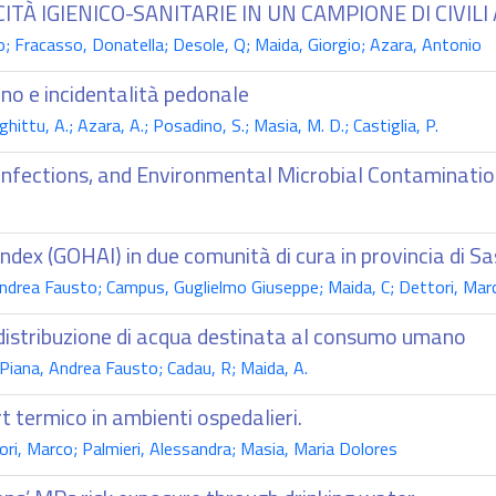
TÀ IGIENICO-SANITARIE IN UN CAMPIONE DI CIVILI 
; Fracasso, Donatella; Desole, Q; Maida, Giorgio; Azara, Antonio
no e incidentalità pedonale
hittu, A.; Azara, A.; Posadino, S.; Masia, M. D.; Castiglia, P.
Infections, and Environmental Microbial Contaminati
dex (GOHAI) in due comunità di cura in provincia di Sa
Andrea Fausto; Campus, Guglielmo Giuseppe; Maida, C; Dettori, Marc
 distribuzione di acqua destinata al consumo umano
Piana, Andrea Fausto; Cadau, R; Maida, A.
 termico in ambienti ospedalieri.
ri, Marco; Palmieri, Alessandra; Masia, Maria Dolores