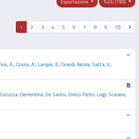
Esportazione
Tutti (199)
1
2
3
4
5
6
7
8
9
10
ori, A.; Cossu, A.; Lampis, E.; Grandi, Nicola; Satta, V.;
Cocuzza, Clementina; De Santis, Enrico Pietro Luigi; Scarano,