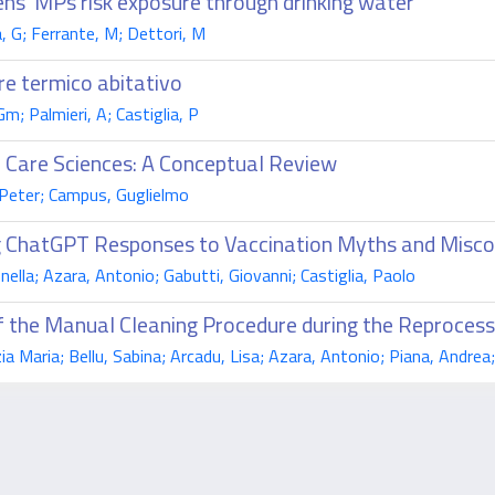
ens’ MPs risk exposure through drinking water
a, G; Ferrante, M; Dettori, M
re termico abitativo
; Palmieri, A; Castiglia, P
lth Care Sciences: A Conceptual Review
Peter; Campus, Guglielmo
ting ChatGPT Responses to Vaccination Myths and Misc
lla; Azara, Antonio; Gabutti, Giovanni; Castiglia, Paolo
f the Manual Cleaning Procedure during the Reprocess
Maria; Bellu, Sabina; Arcadu, Lisa; Azara, Antonio; Piana, Andrea; 