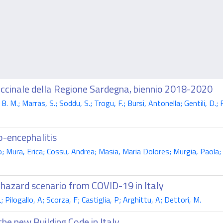
cinale della Regione Sardegna, biennio 2018-2020
 M.; Marras, S.; Soddu, S.; Trogu, F.; Bursi, Antonella; Gentili, D.; Fi
-encephalitis
 Mura, Erica; Cossu, Andrea; Masia, Maria Dolores; Murgia, Paola; 
 hazard scenario from COVID-19 in Italy
ilogallo, A; Scorza, F; Castiglia, P; Arghittu, A; Dettori, M.
the new Building Code in Italy