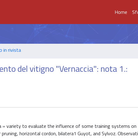
Home
Sf
o in rivista
ento del vitigno "Vernaccia": nota 1.:
a » variety to evaluate the influence of some training systems on
 pruning, horizontal cordon, bilatera1 Guyot, and Sylvoz. Observa