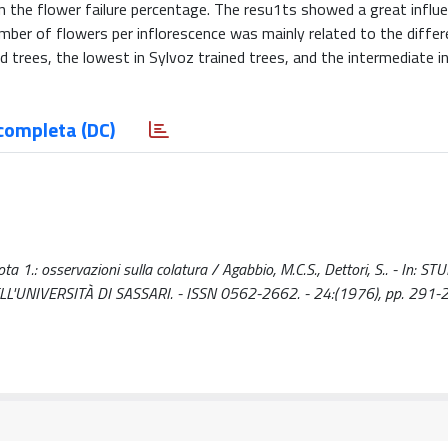
n the flower failure percentage. The resu1ts showed a great influ
umber of flowers per inflorescence was mainly related to the diffe
 trees, the lowest in Sylvoz trained trees, and the intermediate i
completa (DC)
ta 1.: osservazioni sulla colatura / Agabbio, M.C.S., Dettori, S.. - In: ST
'UNIVERSITÀ DI SASSARI. - ISSN 0562-2662. - 24:(1976), pp. 291-