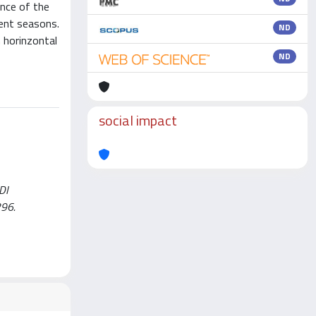
ence of the
rent seasons.
ND
n horinzontal
ND
social impact
UDI
296.