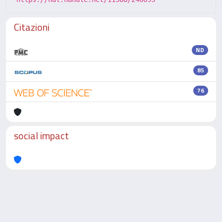
Citazioni
ND
85
76
social impact
Powered by
IRIS
-
about IRIS
-