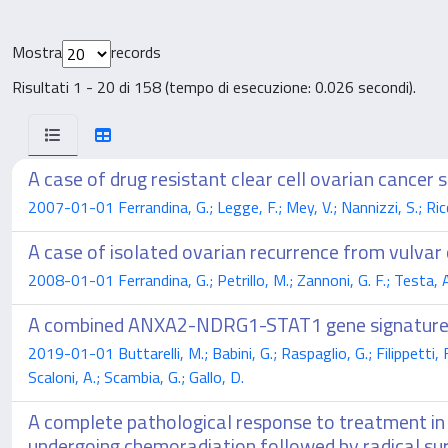
Mostra
records
Risultati 1 - 20 di 158 (tempo di esecuzione: 0.026 secondi).
A case of drug resistant clear cell ovarian cancer
2007-01-01 Ferrandina, G.; Legge, F.; Mey, V.; Nannizzi, S.; Ricci
A case of isolated ovarian recurrence from vulva
2008-01-01 Ferrandina, G.; Petrillo, M.; Zannoni, G. F.; Testa, A.
A combined ANXA2-NDRG1-STAT1 gene signature pr
2019-01-01 Buttarelli, M.; Babini, G.; Raspaglio, G.; Filippetti, F.
Scaloni, A.; Scambia, G.; Gallo, D.
A complete pathological response to treatment in
undergoing chemoradiation followed by radical su