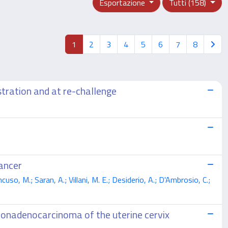
Esportazione
Tutti (158)
1
2
3
4
5
6
7
8
stration and at re-challenge
ancer
ncuso, M.; Saran, A.; Villani, M. E.; Desiderio, A.; D'Ambrosio, C.;
ionadenocarcinoma of the uterine cervix