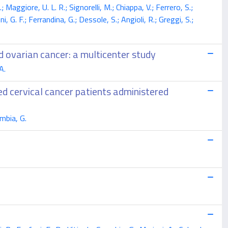
 Maggiore, U. L. R.; Signorelli, M.; Chiappa, V.; Ferrero, S.;
ni, G. F.; Ferrandina, G.; Dessole, S.; Angioli, R.; Greggi, S.;
d ovarian cancer: a multicenter study
A.
ed cervical cancer patients administered
ambia, G.