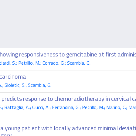
 showing responsiveness to gemcitabine at first admini
ardi, S.; Petrillo, M.; Corrado, G.; Scambia, G.
r carcinoma
; Sioletic, S.; Scambia, G.
edicts response to chemoradiotherapy in cervical c
; Battaglia, A.; Ciucci, A.; Ferrandina, G.; Petrillo, M.; Marino, C.; Ma
 a young patient with locally advanced minimal deviat
rgery