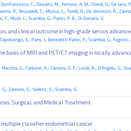
; Donfrancesco, C.; Desiato, M.; Perrone, A. M.; Dondi, G.; De Iaco, P.;
errisi, R.; Brusadelli, C.; Mosca, L.; Tinelli, R.; De Vincenzo, R.; Zanno
llo, F.; Muzii, L.; Scambia, G.; Panici, P. B.; Di Donato, V.
on, and clinical outcome in high-grade serous advance
Capoluongo, E.; Paris, I.; Benedetti Panici, P.; Scambia, G.; Fagotti, 
the basis of MRI and PET/CT imaging in locally advanc
 Macchia, G.; Carbone, A.; Zannoni, G. F.; Lucidi, A.; D'Angelo, G.; Sc
 G.; Zannoni, G.; Sioletic, S.; Scambia, G.
osis, Surgical, and Medical Treatment
multiple classifier endometrial cancer