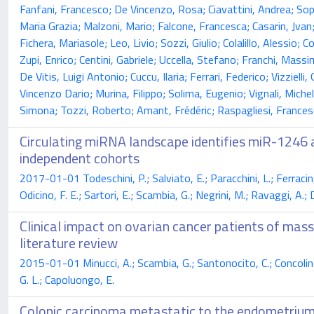
Fanfani, Francesco; De Vincenzo, Rosa; Ciavattini, Andrea; Sop
Maria Grazia; Malzoni, Mario; Falcone, Francesca; Casarin, Jvan
Fichera, Mariasole; Leo, Livio; Sozzi, Giulio; Colalillo, Alessio
Zupi, Enrico; Centini, Gabriele; Uccella, Stefano; Franchi, Mass
De Vitis, Luigi Antonio; Cuccu, Ilaria; Ferrari, Federico; Vizzie
Vincenzo Dario; Murina, Filippo; Solima, Eugenio; Vignali, Michel
Simona; Tozzi, Roberto; Amant, Frédéric; Raspagliesi, France
Circulating miRNA landscape identifies miR-1246 a
independent cohorts
2017-01-01 Todeschini, P.; Salviato, E.; Paracchini, L.; Ferracin, 
Odicino, F. E.; Sartori, E.; Scambia, G.; Negrini, M.; Ravaggi, A.; D
Clinical impact on ovarian cancer patients of mass
literature review
2015-01-01 Minucci, A.; Scambia, G.; Santonocito, C.; Concolino, P
G. L.; Capoluongo, E.
Colonic carcinoma metastatic to the endometrium: 