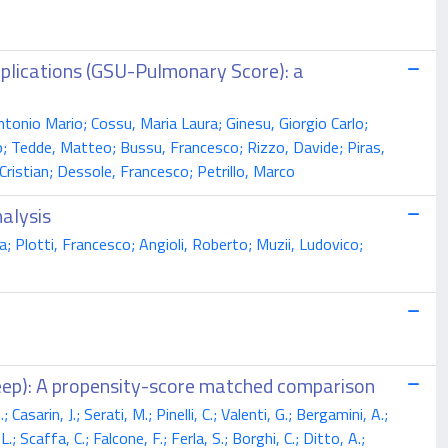
mplications (GSU-Pulmonary Score): a
tonio Mario; Cossu, Maria Laura; Ginesu, Giorgio Carlo;
ro; Tedde, Matteo; Bussu, Francesco; Rizzo, Davide; Piras,
Cristian; Dessole, Francesco; Petrillo, Marco
alysis
; Plotti, Francesco; Angioli, Roberto; Muzii, Ludovico;
(Leep): A propensity-score matched comparison
asarin, J.; Serati, M.; Pinelli, C.; Valenti, G.; Bergamini, A.;
L.; Scaffa, C.; Falcone, F.; Ferla, S.; Borghi, C.; Ditto, A.;