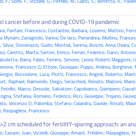
F.; Sorbi, F.; Vizzielli, G.; Petrillo, M.; Cianci, S.; Berretta, R.; Paol
ial cancer before and during COVID-19 pandemic
; Fanfani, Francesco; Costantini, Barbara; Loverro, Matteo; Ferrandi
 Myriam; Zanagnolo, Vanna; De Iaco, Pierandrea; Multinu, Francesco
rso, Silvia; Stevenazzi, Guido; Montoli, Serena; Boschi, Anna Chiara;
 Caretto, Marta; Sartori, Enrico; Ferrari, Federico; Cianci, Antonio
 Nicoletta; Barra, Fabio; Ferrero, Simone; Leone Roberti Maggiore, U
Cannone, Francesco G; Ettore, Giuseppe; Puppo, Andrea; Borghese, Ma
iorgio; Bocciolone, Luca; Plotti, Francesco; Angioli, Roberto; Manto
t, Raphael; Raimondo, Diego; Seracchioli, Renato; Malzoni, Mario; G
 Petrillo, Marco; Dessole, Salvatore; Capobianco, Giampiero; Ciavattin
 Cicogna, Stefania; Romano, Federico; Ricci, Giuseppe; Trojano, Gius
dato, Vincenzo D; Palomba, Stefano; Calandra, Davide; Rosati, Mauriz
i; Raspagliesi, Francesco
2 cm scheduled for fertilItY-sparing approach: an an
 Casarin, Jvan; Vizzielli, Giuseppe; Amant, Frédéric; Raspagliesi, F