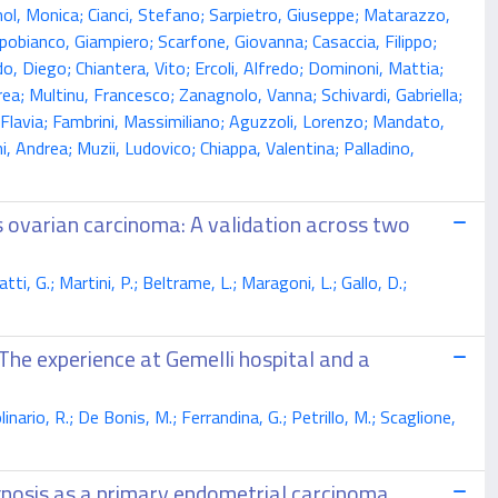
ol, Monica; Cianci, Stefano; Sarpietro, Giuseppe; Matarazzo,
apobianco, Giampiero; Scarfone, Giovanna; Casaccia, Filippo;
ndo, Diego; Chiantera, Vito; Ercoli, Alfredo; Dominoni, Mattia;
rea; Multinu, Francesco; Zanagnolo, Vanna; Schivardi, Gabriella;
bi, Flavia; Fambrini, Massimiliano; Aguzzoli, Lorenzo; Mandato,
ni, Andrea; Muzii, Ludovico; Chiappa, Valentina; Palladino,
s ovarian carcinoma: A validation across two
tti, G.; Martini, P.; Beltrame, L.; Maragoni, L.; Gallo, D.;
The experience at Gemelli hospital and a
nario, R.; De Bonis, M.; Ferrandina, G.; Petrillo, M.; Scaglione,
agnosis as a primary endometrial carcinoma