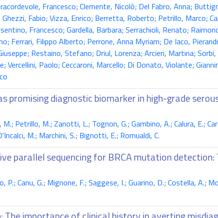
racordevole, Francesco; Clemente, Nicolò; Del Fabro, Anna; Buttign
; Ghezzi, Fabio; Vizza, Enrico; Berretta, Roberto; Petrillo, Marco; C
; Cosentino, Francesco; Gardella, Barbara; Serrachioli, Renato; Raimo
imo; Ferrari, Filippo Alberto; Perrone, Anna Myriam; De Iaco, Pierand
lli, Giuseppe; Restaino, Stefano; Driul, Lorenza; Arcieri, Martina; Sor
e; Vercellini, Paolo; Ceccaroni, Marcello; Di Donato, Violante; Gianni
sco
s promising diagnostic biomarker in high-grade serou
M.; Petrillo, M.; Zanotti, L.; Tognon, G.; Gambino, A.; Calura, E.; Cara
'Incalci, M.; Marchini, S.; Bignotti, E.; Romualdi, C.
ive parallel sequencing for BRCA mutation detection: 
.; Canu, G.; Mignone, F.; Saggese, I.; Guarino, D.; Costella, A.; Moli
The importance of clinical history in averting misdi