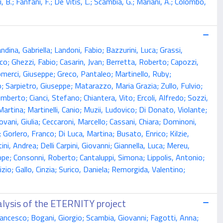
ini, B.; Fanfani, F.; De Vitis, L.; Scambia, G.; Mariani, A.; Colombo,
na, Gabriella; Landoni, Fabio; Bazzurini, Luca; Grassi,
; Ghezzi, Fabio; Casarin, Jvan; Berretta, Roberto; Capozzi,
 Comerci, Giuseppe; Greco, Pantaleo; Martinello, Ruby;
; Sarpietro, Giuseppe; Matarazzo, Maria Grazia; Zullo, Fulvio;
mberto; Cianci, Stefano; Chiantera, Vito; Ercoli, Alfredo; Sozzi,
rtina; Martinelli, Canio; Muzii, Ludovico; Di Donato, Violante;
vani, Giulia; Ceccaroni, Marcello; Cassani, Chiara; Dominoni,
orlero, Franco; Di Luca, Martina; Busato, Enrico; Kilzie,
i, Andrea; Delli Carpini, Giovanni; Giannella, Luca; Mereu,
eppe; Consonni, Roberto; Cantaluppi, Simona; Lippolis, Antonio;
io; Gallo, Cinzia; Surico, Daniela; Remorgida, Valentino;
alysis of the ETERNITY project
rancesco; Bogani, Giorgio; Scambia, Giovanni; Fagotti, Anna;