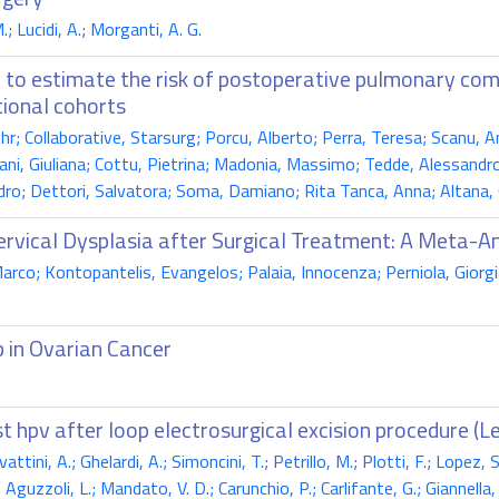
; Lucidi, A.; Morganti, A. G.
y to estimate the risk of postoperative pulmonary co
tional cohorts
; Collaborative, Starsurg; Porcu, Alberto; Perra, Teresa; Scanu, An
liani, Giuliana; Cottu, Pietrina; Madonia, Massimo; Tedde, Alessand
ndro; Dettori, Salvatora; Soma, Damiano; Rita Tanca, Anna; Altana, 
rvical Dysplasia after Surgical Treatment: A Meta-An
rco; Kontopantelis, Evangelos; Palaia, Innocenza; Perniola, Giorgia
 in Ovarian Cancer
st hpv after loop electrosurgical excision procedure 
i, A.; Ghelardi, A.; Simoncini, T.; Petrillo, M.; Plotti, F.; Lopez, S.; C
.; Aguzzoli, L.; Mandato, V. D.; Carunchio, P.; Carlifante, G.; Giannella, 