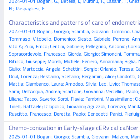
2024-01-01 Bogani, G.; Betella, I.; Multinu, F.; Casarin, J.; Ghezzi, 
N.; Raspagliesi, F.
Characteristics and patterns of care of endometr
2022-01-01 Bogani, Giorgio; Scambia, Giovanni; Cimmino, Chiara
Tommaso; Vitobello, Domenico; Siesto, Gabriele; Perrone, Anna
Vito A; Zupi, Errico; Centini, Gabriele; Pellegrino, Antonio; Co
Sopracordevole, Francesco; Giorda, Giorgio; Simoncini, Tommaso;
Bifulco, Giuseppe; Morelli, Michele; Ferrero, Annamaria; Biglia,
Giulio; Martoccia, Angela; Schettini, Sergio; Orlando, Teresa; 
Driul, Lorenza; Restaino, Stefano; Bergamini, Alice; Candotti, G
Mattia; Giambanco, Laura; Amodeo, Silvia; Leo, Livio; Thomasse
Sami; Dell'Acqua, Andrea; Scarfone, Giovanna; Vercellini, Paolo;
Liliana; Tateo, Saverio; Sorbi, Flavia; Fambrini, Massimiliano;
Tinelli, Raffaele; D'Ippolito, Giovanni; Aguzzoli, Lorenzo; Man
Ruscitto, Francesco; Beretta, Paolo; Benedetti Panici, Pierluig
Chemo-conization in Early-sTage cERvical caNcer >
2025-01-01 Bogani, Giorgio; Scambia, Giovanni; Malzoni, Mario;