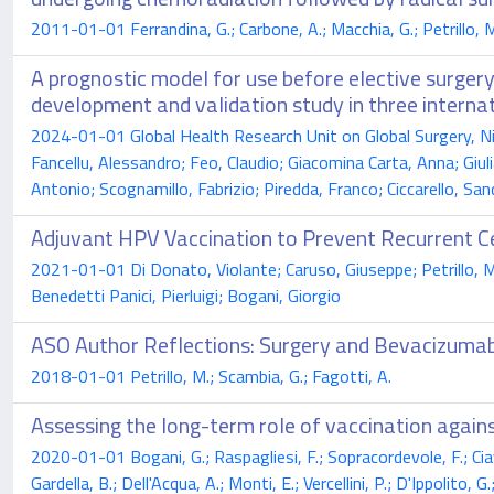
2011-01-01 Ferrandina, G.; Carbone, A.; Macchia, G.; Petrillo, M.
A prognostic model for use before elective surger
development and validation study in three interna
2024-01-01 Global Health Research Unit on Global Surgery, Nihr
Fancellu, Alessandro; Feo, Claudio; Giacomina Carta, Anna; Giu
Antonio; Scognamillo, Fabrizio; Piredda, Franco; Ciccarello, Sa
Adjuvant HPV Vaccination to Prevent Recurrent Ce
2021-01-01 Di Donato, Violante; Caruso, Giuseppe; Petrillo, Ma
Benedetti Panici, Pierluigi; Bogani, Giorgio
ASO Author Reflections: Surgery and Bevacizumab
2018-01-01 Petrillo, M.; Scambia, G.; Fagotti, A.
Assessing the long-term role of vaccination again
2020-01-01 Bogani, G.; Raspagliesi, F.; Sopracordevole, F.; Ciavattin
Gardella, B.; Dell'Acqua, A.; Monti, E.; Vercellini, P.; D'Ippolito, G