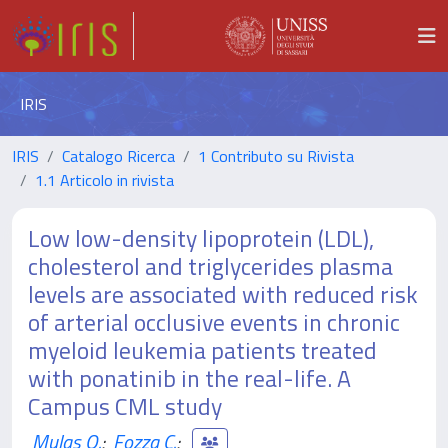
IRIS
IRIS
Catalogo Ricerca
1 Contributo su Rivista
1.1 Articolo in rivista
Low low-density lipoprotein (LDL),
cholesterol and triglycerides plasma
levels are associated with reduced risk
of arterial occlusive events in chronic
myeloid leukemia patients treated
with ponatinib in the real-life. A
Campus CML study
Mulas O.
;
Fozza C.
;