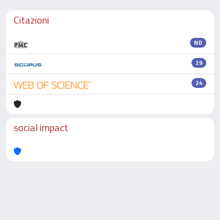
Citazioni
ND
29
24
social impact
Powered by
IRIS
-
about IRIS
-
Utilizzo dei cookie
-
Privacy
Copyright © 2026