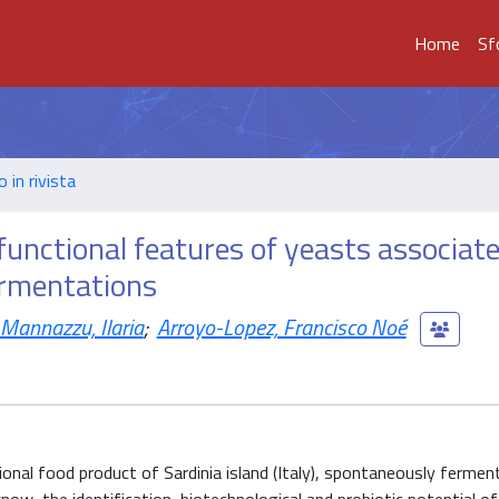
Home
Sf
o in rivista
functional features of yeasts associate
fermentations
Mannazzu, Ilaria
;
Arroyo-Lopez, Francisco Noé
itional food product of Sardinia island (Italy), spontaneously fermen