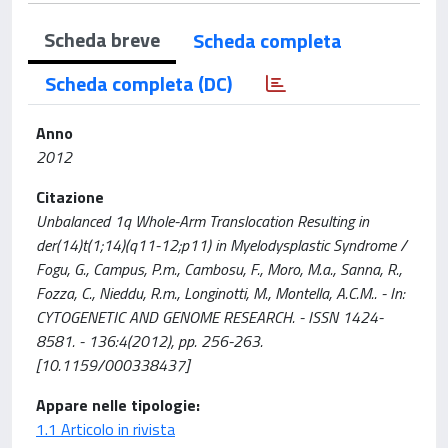
Scheda breve
Scheda completa
Scheda completa (DC)
Anno
2012
Citazione
Unbalanced 1q Whole-Arm Translocation Resulting in
der(14)t(1;14)(q11-12;p11) in Myelodysplastic Syndrome /
Fogu, G., Campus, P.m., Cambosu, F., Moro, M.a., Sanna, R.,
Fozza, C., Nieddu, R.m., Longinotti, M., Montella, A.C.M.. - In:
CYTOGENETIC AND GENOME RESEARCH. - ISSN 1424-
8581. - 136:4(2012), pp. 256-263.
[10.1159/000338437]
Appare nelle tipologie:
1.1 Articolo in rivista