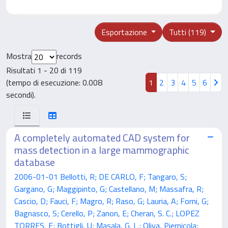
Esportazione
Tutti (119)
Mostra
records
Risultati 1 - 20 di 119
(tempo di esecuzione: 0.008
1
2
3
4
5
6
secondi).
A completely automated CAD system for
mass detection in a large mammographic
database
2006-01-01 Bellotti, R; DE CARLO, F; Tangaro, S;
Gargano, G; Maggipinto, G; Castellano, M; Massafra, R;
Cascio, D; Fauci, F; Magro, R; Raso, G; Lauria, A; Forni, G;
Bagnasco, S; Cerello, P; Zanon, E; Cheran, S. C.; LOPEZ
TORRES, E; Bottigli, U; Masala, G. L.; Oliva, Piernicola;