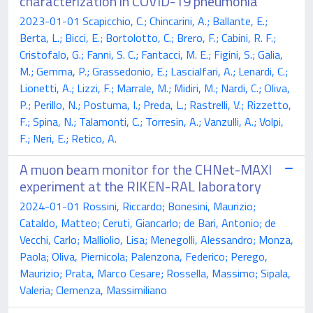
characterization in COVID-19 pneumonia
2023-01-01 Scapicchio, C.; Chincarini, A.; Ballante, E.;
Berta, L.; Bicci, E.; Bortolotto, C.; Brero, F.; Cabini, R. F.;
Cristofalo, G.; Fanni, S. C.; Fantacci, M. E.; Figini, S.; Galia,
M.; Gemma, P.; Grassedonio, E.; Lascialfari, A.; Lenardi, C.;
Lionetti, A.; Lizzi, F.; Marrale, M.; Midiri, M.; Nardi, C.; Oliva,
P.; Perillo, N.; Postuma, I.; Preda, L.; Rastrelli, V.; Rizzetto,
F.; Spina, N.; Talamonti, C.; Torresin, A.; Vanzulli, A.; Volpi,
F.; Neri, E.; Retico, A.
A muon beam monitor for the CHNet-MAXI
experiment at the RIKEN-RAL laboratory
2024-01-01 Rossini, Riccardo; Bonesini, Maurizio;
Cataldo, Matteo; Ceruti, Giancarlo; de Bari, Antonio; de
Vecchi, Carlo; Malliolio, Lisa; Menegolli, Alessandro; Monza,
Paola; Oliva, Piernicola; Palenzona, Federico; Perego,
Maurizio; Prata, Marco Cesare; Rossella, Massimo; Sipala,
Valeria; Clemenza, Massimiliano