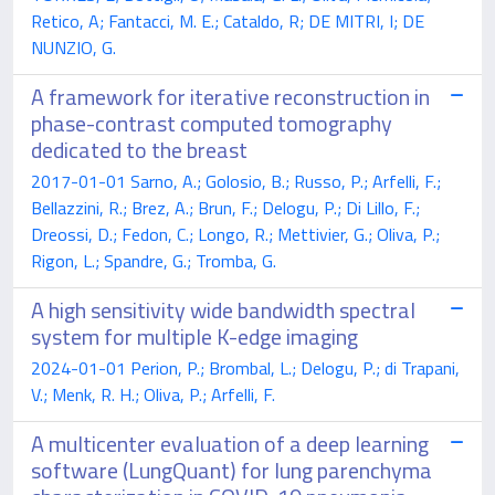
Retico, A; Fantacci, M. E.; Cataldo, R; DE MITRI, I; DE
NUNZIO, G.
A framework for iterative reconstruction in
phase-contrast computed tomography
dedicated to the breast
2017-01-01 Sarno, A.; Golosio, B.; Russo, P.; Arfelli, F.;
Bellazzini, R.; Brez, A.; Brun, F.; Delogu, P.; Di Lillo, F.;
Dreossi, D.; Fedon, C.; Longo, R.; Mettivier, G.; Oliva, P.;
Rigon, L.; Spandre, G.; Tromba, G.
A high sensitivity wide bandwidth spectral
system for multiple K-edge imaging
2024-01-01 Perion, P.; Brombal, L.; Delogu, P.; di Trapani,
V.; Menk, R. H.; Oliva, P.; Arfelli, F.
A multicenter evaluation of a deep learning
software (LungQuant) for lung parenchyma