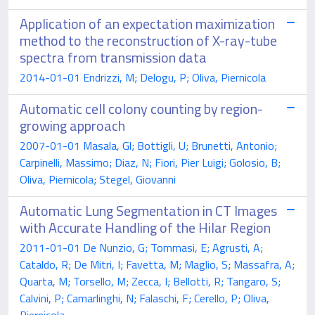
Application of an expectation maximization
method to the reconstruction of X-ray-tube
spectra from transmission data
2014-01-01 Endrizzi, M; Delogu, P; Oliva, Piernicola
Automatic cell colony counting by region-
growing approach
2007-01-01 Masala, Gl; Bottigli, U; Brunetti, Antonio;
Carpinelli, Massimo; Diaz, N; Fiori, Pier Luigi; Golosio, B;
Oliva, Piernicola; Stegel, Giovanni
Automatic Lung Segmentation in CT Images
with Accurate Handling of the Hilar Region
2011-01-01 De Nunzio, G; Tommasi, E; Agrusti, A;
Cataldo, R; De Mitri, I; Favetta, M; Maglio, S; Massafra, A;
Quarta, M; Torsello, M; Zecca, I; Bellotti, R; Tangaro, S;
Calvini, P; Camarlinghi, N; Falaschi, F; Cerello, P; Oliva,
Piernicola