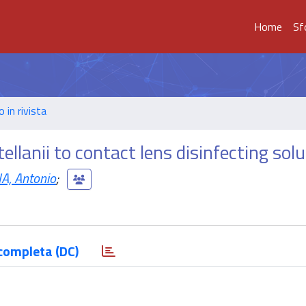
Home
Sf
o in rivista
llanii to contact lens disinfecting sol
A, Antonio
;
completa (DC)