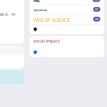
67
a, G.. - In:
49
social impact