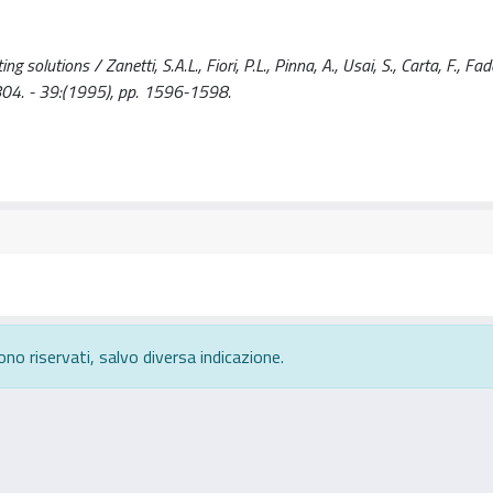
solutions / Zanetti, S.A.L., Fiori, P.L., Pinna, A., Usai, S., Carta, F., Fadd
. - 39:(1995), pp. 1596-1598.
ono riservati, salvo diversa indicazione.