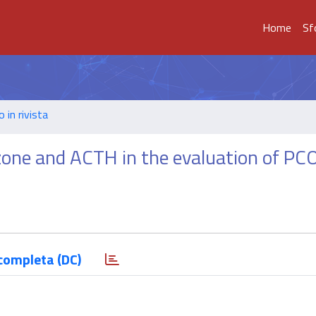
Home
Sf
o in rivista
zone and ACTH in the evaluation of PC
completa (DC)