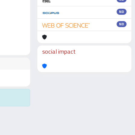
ND
ND
social impact