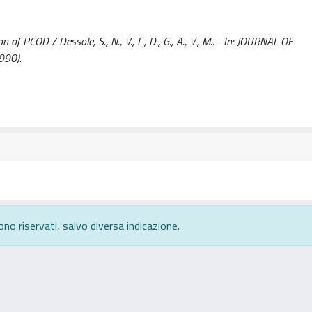
 PCOD / Dessole, S., N., V., L., D., G., A., V., M.. - In: JOURNAL OF
990).
ono riservati, salvo diversa indicazione.