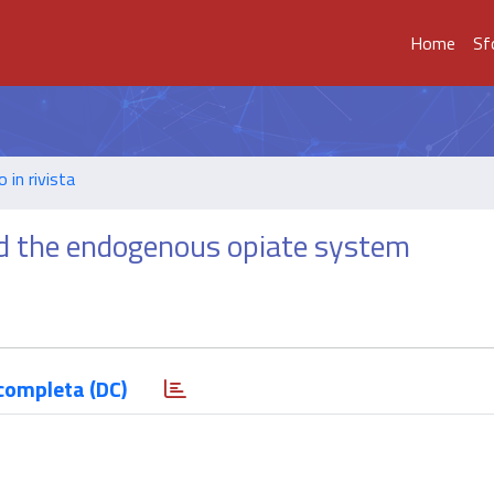
Home
Sf
o in rivista
d the endogenous opiate system
completa (DC)