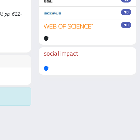
ND
), pp. 622-
ND
social impact