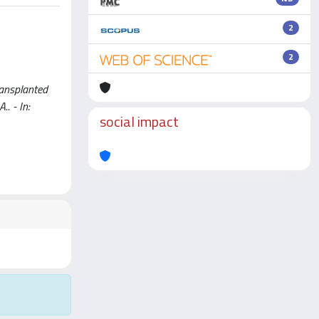
2
2
ransplanted
.. - In:
social impact