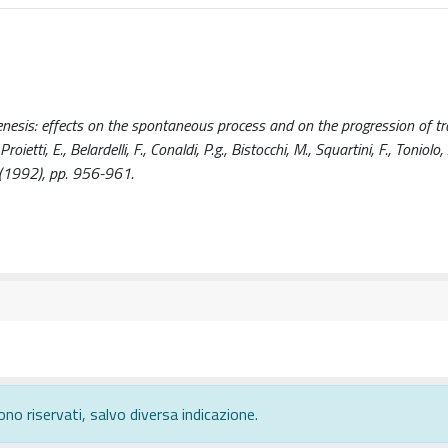
esis: effects on the spontaneous process and on the progression of t
oietti, E., Belardelli, F., Conaldi, P.g., Bistocchi, M., Squartini, F., Toniolo, A
1992), pp. 956-961.
ono riservati, salvo diversa indicazione.