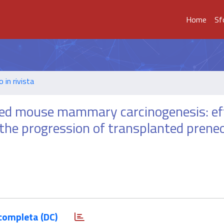
Home
Sf
o in rivista
uced mouse mammary carcinogenesis: ef
the progression of transplanted preneo
completa (DC)