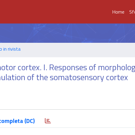
Home
Sf
o in rivista
otor cortex. I. Responses of morpholog
timulation of the somatosensory cortex
completa (DC)