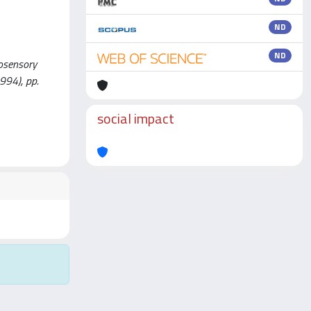
ND
ND
tosensory
994), pp.
social impact