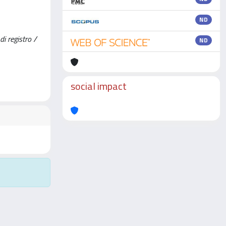
ND
di registro /
ND
social impact