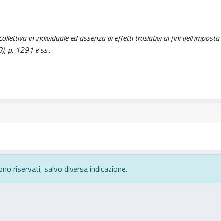
ettiva in individuale ed assenza di effetti traslativi ai fini dell'imposta 
), p. 1291 e ss..
ono riservati, salvo diversa indicazione.