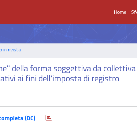
Home
Sf
o in rivista
e" della forma soggettiva da collettiva
ativi ai fini dell'imposta di registro
completa (DC)