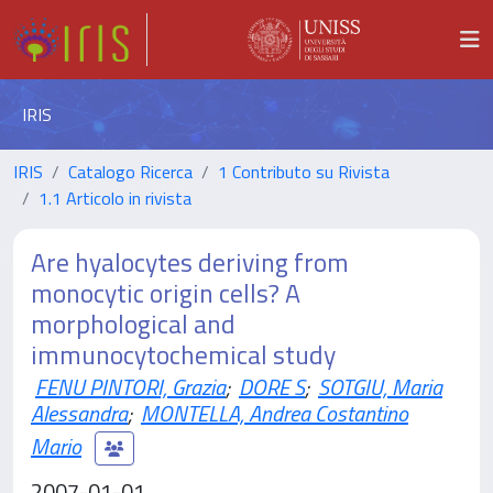
IRIS
IRIS
Catalogo Ricerca
1 Contributo su Rivista
1.1 Articolo in rivista
Are hyalocytes deriving from
monocytic origin cells? A
morphological and
immunocytochemical study
FENU PINTORI, Grazia
;
DORE S
;
SOTGIU, Maria
Alessandra
;
MONTELLA, Andrea Costantino
Mario
2007-01-01