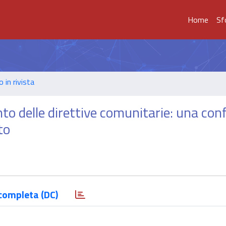
Home
Sf
o in rivista
nto delle direttive comunitarie: una co
to
completa (DC)