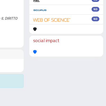
ND
n: IL DIRITTO
ND
social impact