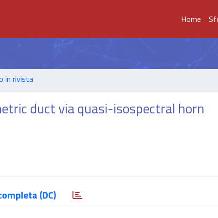
Home
Sf
o in rivista
tric duct via quasi-isospectral horn
completa (DC)