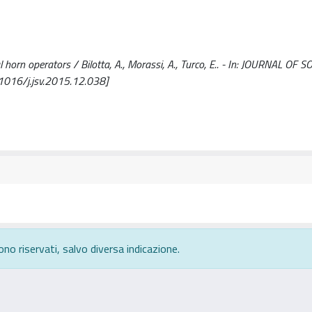
l horn operators / Bilotta, A., Morassi, A., Turco, E.. - In: JOURNAL O
1016/j.jsv.2015.12.038]
ono riservati, salvo diversa indicazione.