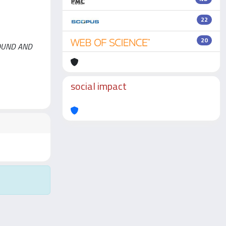
22
20
F SOUND AND
social impact