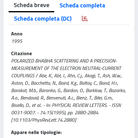
Scheda breve
Scheda completa
Scheda completa (DC)
Anno
1995
Citazione
POLARIZED BHABHA SCATTERING AND A PRECISION-
MEASUREMENT OF THE ELECTRON NEUTRAL-CURRENT
COUPLINGS / Abe, K., Abt, I., Ahn, C.j., Akagi, T., Ash, W.w.,
Aston, D., Bacchetta, N., Baird, K.g., Baltay, C., Band, H.r.,
Barakat, M.b., Baranko, G., Bardon, O., Barklow, T., Bazarko,
A.o., Bendavid, R., Benvenuti, A.c., Bienz, T., Bilei, G.m.,
Bisello, D., et al.. - In: PHYSICAL REVIEW LETTERS. - ISSN
0031-9007. - 74:15(1995), pp. 2880-2884.
[10.1103/PhysRevLett.74.2880]
Appare nelle tipologie: