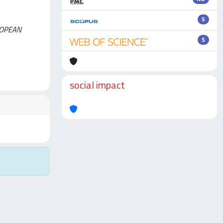
5
EUROPEAN
5
social impact