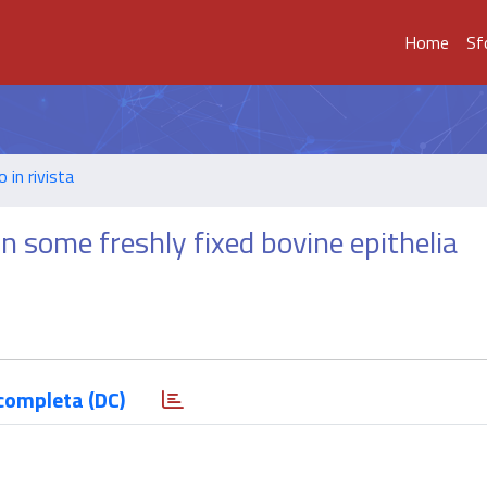
Home
Sf
o in rivista
n some freshly fixed bovine epithelia
completa (DC)