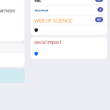
0
D METHODS
ND
social impact