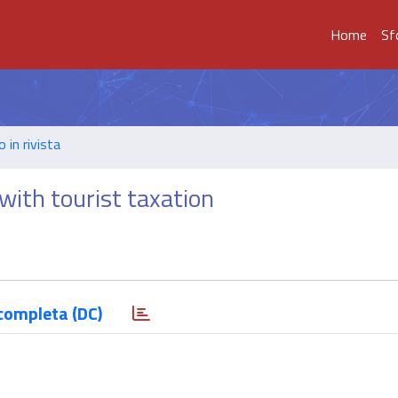
Home
Sf
o in rivista
with tourist taxation
completa (DC)