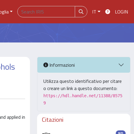
oglia
IT
LOGIN
ohols
Informazioni
Utilizza questo identificativo per citare
o creare un link a questo documento:
https://hdl.handle.net/11388/8575
9
nd applied in
Citazioni
ND