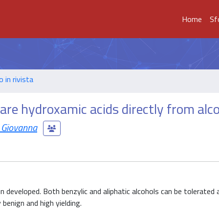
Home
Sf
o in rivista
re hydroxamic acids directly from alc
a Giovanna
 developed. Both benzylic and aliphatic alcohols can be tolerated a
benign and high yielding.