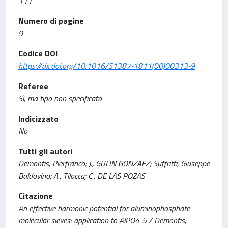
111
Numero di pagine
9
Codice DOI
https://dx.doi.org/10.1016/S1387-1811(00)00313-9
Referee
Sì, ma tipo non specificato
Indicizzato
No
Tutti gli autori
Demontis, Pierfranco; J., GULIN GONZAEZ; Suffritti, Giuseppe
Baldovino; A., Tilocca; C., DE LAS POZAS
Citazione
An effective harmonic potential for aluminophosphate
molecular sieves: application to AlPO4-5 / Demontis,