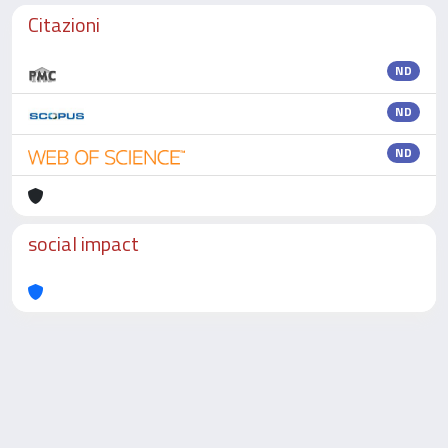
Citazioni
ND
ND
ND
social impact
Powered by
IRIS
-
about IRIS
-
Utilizzo dei cookie
-
Privacy
Copyright © 2026