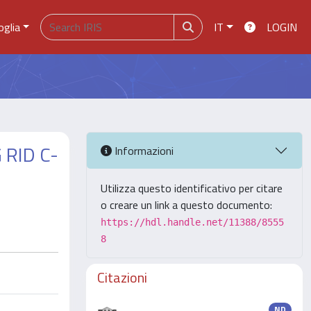
oglia
IT
LOGIN
RID C-
Informazioni
Utilizza questo identificativo per citare
o creare un link a questo documento:
https://hdl.handle.net/11388/8555
8
Citazioni
ND