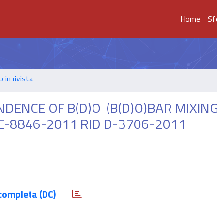
Home
Sf
o in rivista
ENCE OF B(D)O-(B(D)O)BAR MIXING 
 E-8846-2011 RID D-3706-2011
completa (DC)