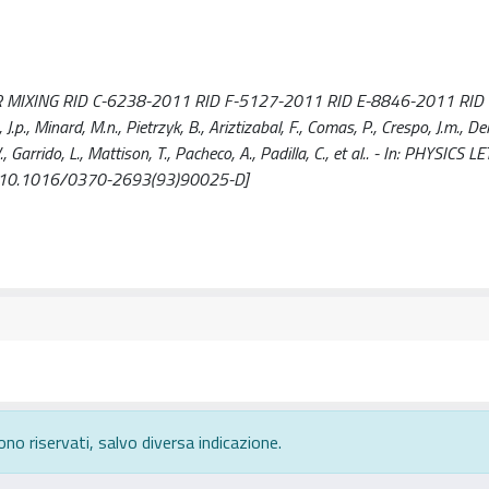
 MIXING RID C-6238-2011 RID F-5127-2011 RID E-8846-2011 RID
.p., Minard, M.n., Pietrzyk, B., Ariztizabal, F., Comas, P., Crespo, J.m., Del
arrido, L., Mattison, T., Pacheco, A., Padilla, C., et al.. - In: PHYSICS L
. [10.1016/0370-2693(93)90025-D]
ono riservati, salvo diversa indicazione.