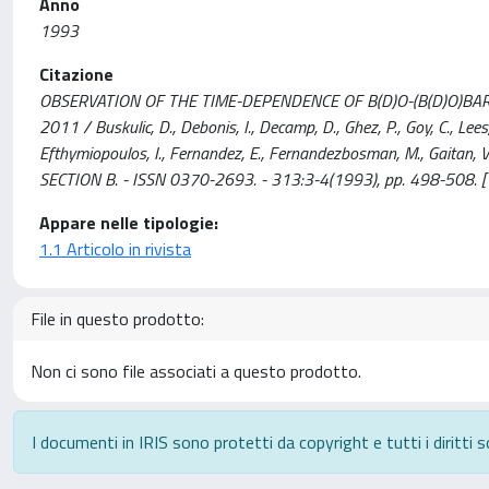
Anno
1993
Citazione
OBSERVATION OF THE TIME-DEPENDENCE OF B(D)O-(B(D)O)BAR
2011 / Buskulic, D., Debonis, I., Decamp, D., Ghez, P., Goy, C., Lees, J
Efthymiopoulos, I., Fernandez, E., Fernandezbosman, M., Gaitan, V., G
SECTION B. - ISSN 0370-2693. - 313:3-4(1993), pp. 498-508
Appare nelle tipologie:
1.1 Articolo in rivista
File in questo prodotto:
Non ci sono file associati a questo prodotto.
I documenti in IRIS sono protetti da copyright e tutti i diritti s