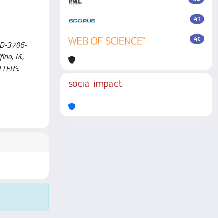
41
40
 D-3706-
fino, M.,
ETTERS.
social impact