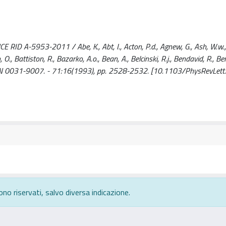
A-5953-2011 / Abe, K., Abt, I., Acton, P.d., Agnew, G., Ash, W.w., 
 O., Battiston, R., Bazarko, A.o., Bean, A., Belcinski, R.j., Bendavid, R., Ben
 - ISSN 0031-9007. - 71:16(1993), pp. 2528-2532. [10.1103/PhysRevLet
ono riservati, salvo diversa indicazione.