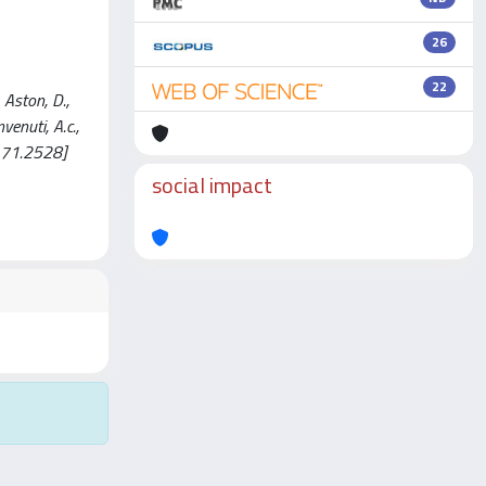
26
22
Aston, D.,
venuti, A.c.,
t.71.2528]
social impact