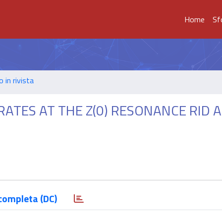
Home
Sf
o in rivista
ATES AT THE Z(0) RESONANCE RID A
completa (DC)