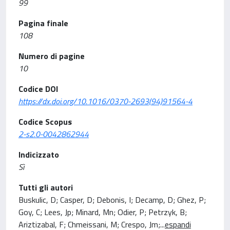
99
Pagina finale
108
Numero di pagine
10
Codice DOI
https://dx.doi.org/10.1016/0370-2693(94)91564-4
Codice Scopus
2-s2.0-0042862944
Indicizzato
Sì
Tutti gli autori
Buskulic, D; Casper, D; Debonis, I; Decamp, D; Ghez, P;
Goy, C; Lees, Jp; Minard, Mn; Odier, P; Petrzyk, B;
Ariztizabal, F; Chmeissani, M; Crespo, Jm;
...
espandi