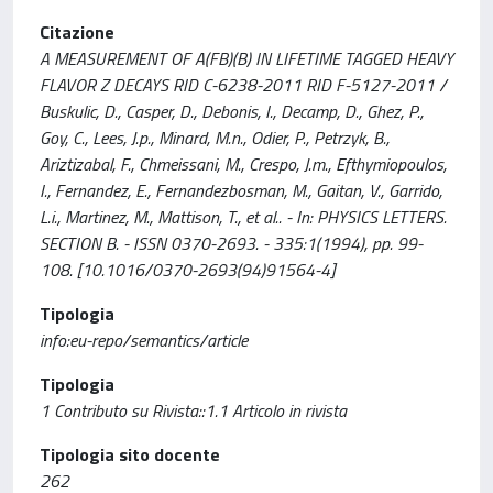
Citazione
A MEASUREMENT OF A(FB)(B) IN LIFETIME TAGGED HEAVY
FLAVOR Z DECAYS RID C-6238-2011 RID F-5127-2011 /
Buskulic, D., Casper, D., Debonis, I., Decamp, D., Ghez, P.,
Goy, C., Lees, J.p., Minard, M.n., Odier, P., Petrzyk, B.,
Ariztizabal, F., Chmeissani, M., Crespo, J.m., Efthymiopoulos,
I., Fernandez, E., Fernandezbosman, M., Gaitan, V., Garrido,
L.i., Martinez, M., Mattison, T., et al.. - In: PHYSICS LETTERS.
SECTION B. - ISSN 0370-2693. - 335:1(1994), pp. 99-
108. [10.1016/0370-2693(94)91564-4]
Tipologia
info:eu-repo/semantics/article
Tipologia
1 Contributo su Rivista::1.1 Articolo in rivista
Tipologia sito docente
262