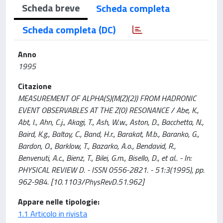
Scheda breve
Scheda completa
Scheda completa (DC)
Anno
1995
Citazione
MEASUREMENT OF ALPHA(S)(M(Z)(2)) FROM HADRONIC
EVENT OBSERVABLES AT THE Z(0) RESONANCE / Abe, K.,
Abt, I., Ahn, C.j., Akagi, T., Ash, W.w., Aston, D., Bacchetta, N.,
Baird, K.g., Baltay, C., Band, H.r., Barakat, M.b., Baranko, G.,
Bardon, O., Barklow, T., Bazarko, A.o., Bendavid, R.,
Benvenuti, A.c., Bienz, T., Bilei, G.m., Bisello, D., et al.. - In:
PHYSICAL REVIEW D. - ISSN 0556-2821. - 51:3(1995), pp.
962-984. [10.1103/PhysRevD.51.962]
Appare nelle tipologie:
1.1 Articolo in rivista