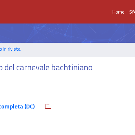
Home
Sf
o in rivista
o del carnevale bachtiniano
completa (DC)