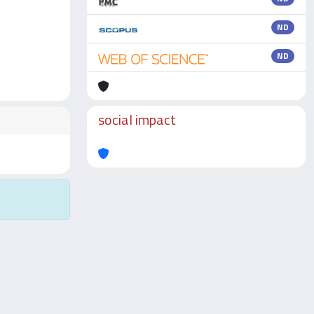
ND
ND
social impact