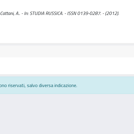
 Cattani, A.. - In: STUDIA RUSSICA. - ISSN 0139-0287. - (2012).
ono riservati, salvo diversa indicazione.