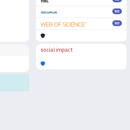
ND
ND
social impact