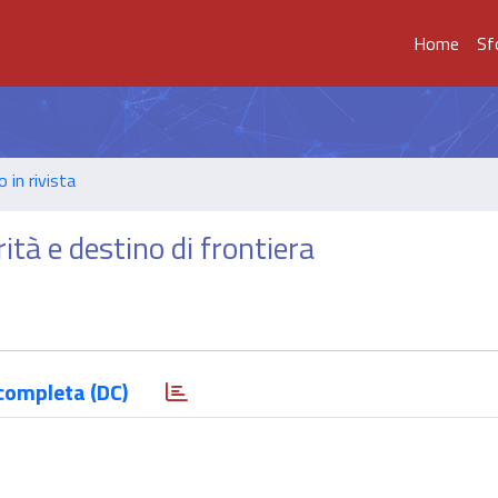
Home
Sf
o in rivista
rità e destino di frontiera
completa (DC)