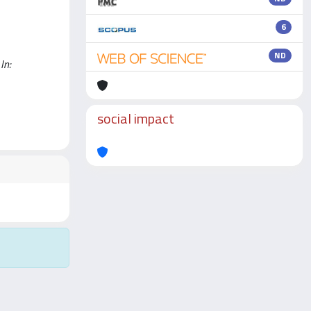
6
ND
In:
social impact