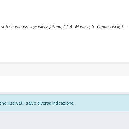
i Trichomonas vaginalis / Juliano, C.C.A., Monaco, G., Cappuccinelli, P.. - 
ono riservati, salvo diversa indicazione.