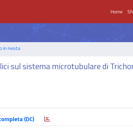
Home
Sf
o in rivista
olici sul sistema microtubulare di Tric
completa (DC)