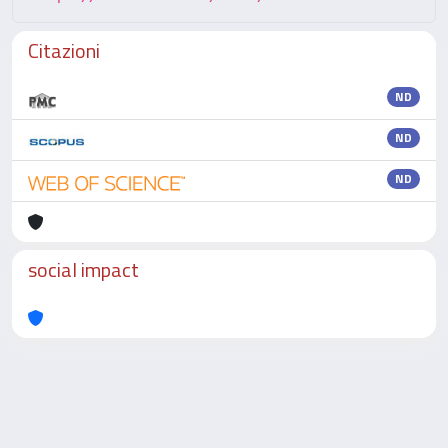
Citazioni
ND
ND
ND
social impact
Powered by
IRIS
-
about IRIS
-