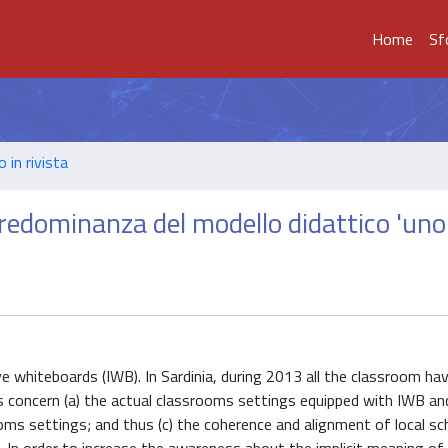
Home
Sf
o in rivista
redominanza del modello didattico 'uno-
e whiteboards (IWB). In Sardinia, during 2013 all the classroom ha
s concern (a) the actual classrooms settings equipped with IWB an
oms settings; and thus (c) the coherence and alignment of local sc