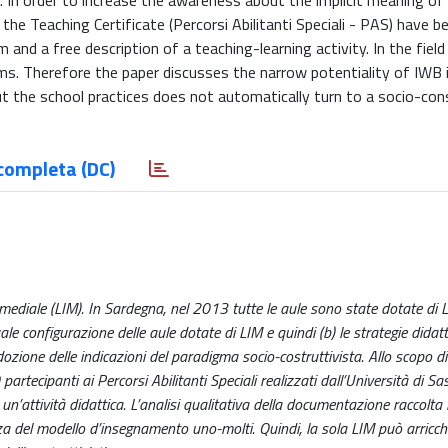
. In order to increase the awareness about the implicit meaning o
 the Teaching Certificate (Percorsi Abilitanti Speciali - PAS) have b
 and a free description of a teaching-learning activity. In the field
. Therefore the paper discusses the narrow potentiality of IWB 
ut the school practices does not automatically turn to a socio-con
completa (DC)
ediale (LIM). In Sardegna, nel 2013 tutte le aule sono state dotate di L
le configurazione delle aule dotate di LIM e quindi (b) le strategie didatt
i adozione delle indicazioni del paradigma socio-costruttivista. Allo scopo d
 partecipanti ai Percorsi Abilitanti Speciali realizzati dall’Università di S
 un’attività didattica. L’analisi qualitativa della documentazione raccolta
 del modello d’insegnamento uno-molti. Quindi, la sola LIM può arricchi