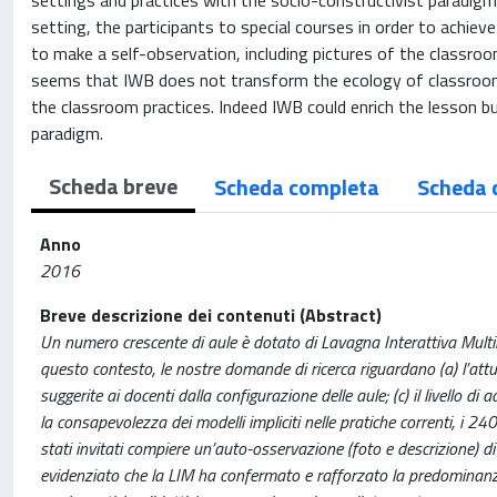
settings and practices with the socio-constructivist paradigm
setting, the participants to special courses in order to achieve
to make a self-observation, including pictures of the classroom
seems that IWB does not transform the ecology of classrooms
the classroom practices. Indeed IWB could enrich the lesson b
paradigm.
Scheda breve
Scheda completa
Scheda 
Anno
2016
Breve descrizione dei contenuti (Abstract)
Un numero crescente di aule è dotato di Lavagna Interattiva Multim
questo contesto, le nostre domande di ricerca riguardano (a) l’attua
suggerite ai docenti dalla configurazione delle aule; (c) il livello d
la consapevolezza dei modelli impliciti nelle pratiche correnti, i 240
stati invitati compiere un’auto-osservazione (foto e descrizione) di
evidenziato che la LIM ha confermato e rafforzato la predominanza