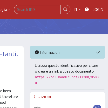
oglia
IT
LOGIN
tanti'.
Informazioni
Utilizza questo identificativo per citare
o creare un link a questo documento:
https://hdl.handle.net/11388/8503
0
ve been
Citazioni
d therefore
hool
ND