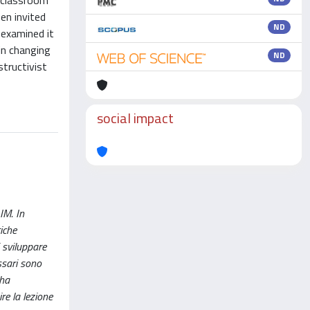
f classroom
een invited
ND
 examined it
in changing
ND
structivist
social impact
IM. In
iche
i sviluppare
assari sono
 ha
re la lezione