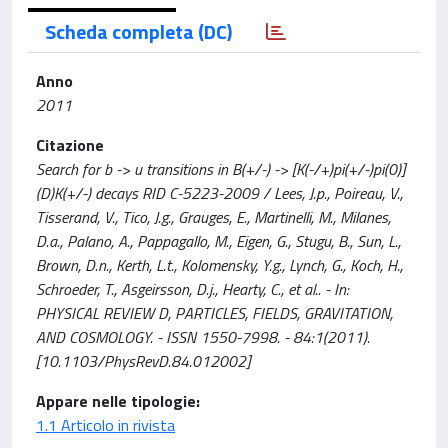
Scheda completa (DC)
Anno
2011
Citazione
Search for b -> u transitions in B(+/-) -> [K(-/+)pi(+/-)pi(0)]
(D)K(+/-) decays RID C-5223-2009 / Lees, J.p., Poireau, V.,
Tisserand, V., Tico, J.g., Grauges, E., Martinelli, M., Milanes,
D.a., Palano, A., Pappagallo, M., Eigen, G., Stugu, B., Sun, L.,
Brown, D.n., Kerth, L.t., Kolomensky, Y.g., Lynch, G., Koch, H.,
Schroeder, T., Asgeirsson, D.j., Hearty, C., et al.. - In:
PHYSICAL REVIEW D, PARTICLES, FIELDS, GRAVITATION,
AND COSMOLOGY. - ISSN 1550-7998. - 84:1(2011).
[10.1103/PhysRevD.84.012002]
Appare nelle tipologie:
1.1 Articolo in rivista