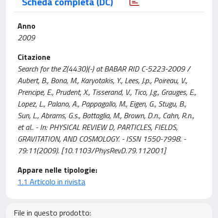
Scheda completa (DC)
Anno
2009
Citazione
Search for the Z(4430)(-) at BABAR RID C-5223-2009 /
Aubert, B., Bona, M., Karyotakis, Y., Lees, J.p., Poireau, V.,
Prencipe, E., Prudent, X., Tisserand, V., Tico, J.g., Grauges, E.,
Lopez, L., Palano, A., Pappagallo, M., Eigen, G., Stugu, B.,
Sun, L., Abrams, G.s., Battaglia, M., Brown, D.n., Cahn, R.n.,
et al.. - In: PHYSICAL REVIEW D, PARTICLES, FIELDS,
GRAVITATION, AND COSMOLOGY. - ISSN 1550-7998. -
79:11(2009). [10.1103/PhysRevD.79.112001]
Appare nelle tipologie:
1.1 Articolo in rivista
File in questo prodotto: